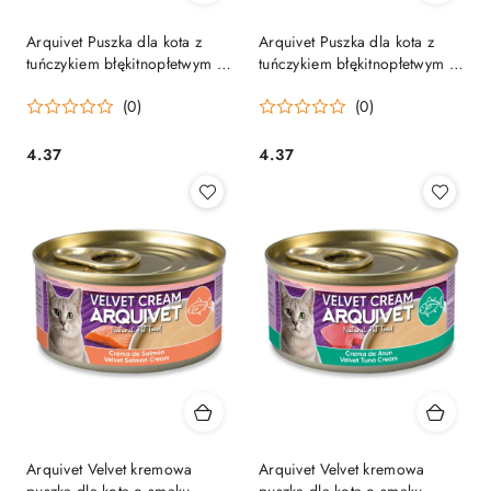
Arquivet Puszka dla kota z
Arquivet Puszka dla kota z
tuńczykiem błękitnopłetwym i
tuńczykiem błękitnopłetwym i
szprotem w sosie 80 g
warzywami w sosie 80 g
(0)
(0)
4.37
4.37
Cena:
Cena:
Arquivet Velvet kremowa
Arquivet Velvet kremowa
puszka dla kota o smaku
puszka dla kota o smaku