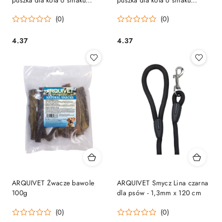
łososia 80g
tuńczyka 80g
(0)
(0)
4.37
4.37
Cena:
Cena:
ARQUIVET Żwacze bawole
ARQUIVET Smycz Lina czarna
100g
dla psów - 1,3mm x 120 cm
(0)
(0)