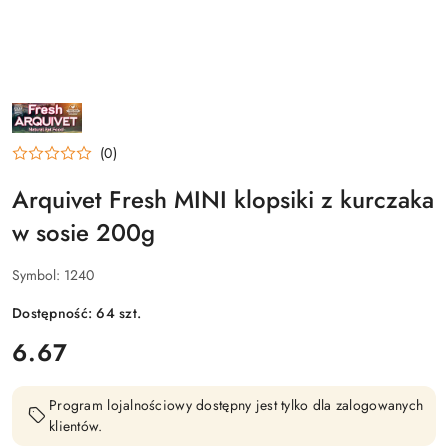
NAZWA
PRODUCENTA:
ARQUIVET
FRESH
(0)
Arquivet Fresh MINI klopsiki z kurczaka
w sosie 200g
Symbol:
1240
Dostępność:
64
szt.
cena:
6.67
Program lojalnościowy dostępny jest tylko dla zalogowanych
klientów.