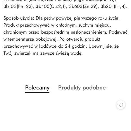
3b103(Fe :22), 3b405(Cu:2,1), 3b603(Zn:29), 3b201(I:1,4).
Sposób użycia: Dla psów powyżej pierwszego roku życia.
Produkt przechowywać w chłodnym, suchym miejscu,
chronionym przed bezpośrednim nasłonecznieniem.
Podawać
w temperaturze pokojowej.
Po otwarciu produkt
przechowywać w lodówce do 24 godzin.
Upewnij się, że
Twój zwierzak ma zawsze świeżą wodę.
Produkty
Produkty
Polecamy
Produkty podobne
Pomiń karuzelę produktów
o
o
statusie:
statusie: