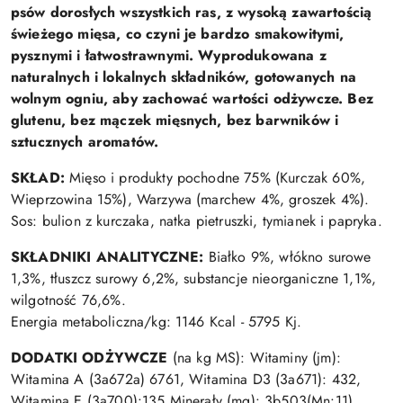
psów dorosłych wszystkich ras, z wysoką zawartością
świeżego mięsa, co czyni je bardzo smakowitymi,
pysznymi i łatwostrawnymi. Wyprodukowana z
naturalnych i lokalnych składników, gotowanych na
wolnym ogniu, aby zachować wartości odżywcze. Bez
glutenu, bez mączek mięsnych, bez barwników i
sztucznych aromatów.
SKŁAD:
Mięso i produkty pochodne 75% (Kurczak 60%,
Wieprzowina 15%), Warzywa (marchew 4%, groszek 4%).
Sos: bulion z kurczaka, natka pietruszki, tymianek i papryka.
SKŁADNIKI ANALITYCZNE:
Białko 9%, włókno surowe
1,3%, tłuszcz surowy 6,2%, substancje nieorganiczne 1,1%,
wilgotność 76,6%.
Energia metaboliczna/kg: 1146 Kcal - 5795 Kj.
DODATKI ODŻYWCZE
(na kg MS): Witaminy (jm):
Witamina A (3a672a) 6761, Witamina D3 (3a671): 432,
Witamina E (3a700):135 Minerały (mg): 3b503(Mn:11),