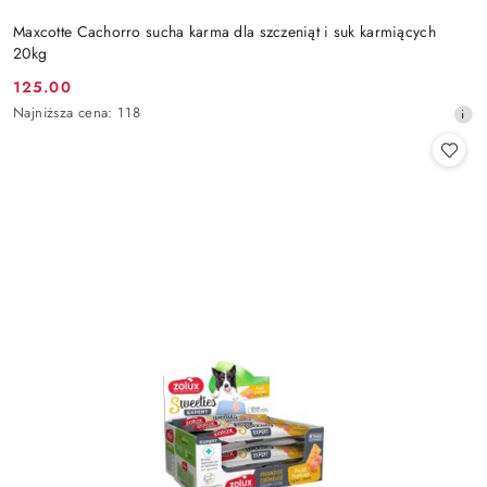
Maxcotte Cachorro sucha karma dla szczeniąt i suk karmiących
20kg
125.00
Cena
Najniższa
Najniższa cena:
118
promocyjna:
cena
z
30
dni
przed
obniżką