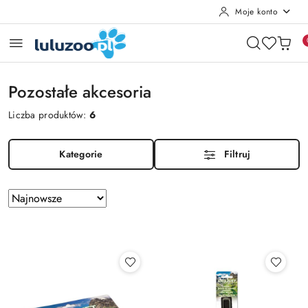
Moje konto
Przejdź do treści głównej
Przejdź do wyszukiwarki
Przejdź do moje konto
Przejdź do menu głównego
Przejdź do stopki
Pozostałe akcesoria
Liczba produktów:
6
Kategorie
Filtruj
Zastosowano
Sortuj
według
sortowanie:
Najnowsze.