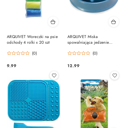
ARQUIVET Woreczki na psie
ARQUIVET Miska
odchody 4 rolki x 20 szt
spowalniająca jedzenie
20,5x5,8cm
(0)
(0)
9.99
12.99
Cena:
Cena: