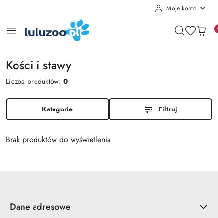
Moje konto
Przejdź do treści głównej
Przejdź do wyszukiwarki
Przejdź do moje konto
Przejdź do menu głównego
Przejdź do stopki
Kości i stawy
Liczba produktów:
0
Kategorie
Filtruj
Brak produktów do wyświetlenia
Dane adresowe