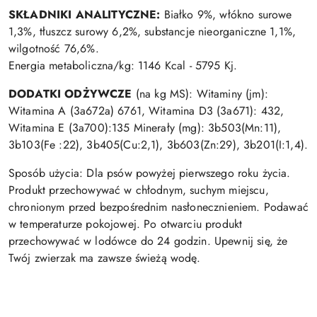
SKŁADNIKI ANALITYCZNE:
Białko 9%, włókno surowe
1,3%, tłuszcz surowy 6,2%, substancje nieorganiczne 1,1%,
wilgotność 76,6%.
Energia metaboliczna/kg: 1146 Kcal - 5795 Kj.
DODATKI ODŻYWCZE
(na kg MS): Witaminy (jm):
Witamina A (3a672a) 6761, Witamina D3 (3a671): 432,
Witamina E (3a700):135 Minerały (mg): 3b503(Mn:11),
3b103(Fe :22), 3b405(Cu:2,1), 3b603(Zn:29), 3b201(I:1,4).
Sposób użycia: Dla psów powyżej pierwszego roku życia.
Produkt przechowywać w chłodnym, suchym miejscu,
chronionym przed bezpośrednim nasłonecznieniem.
Podawać
w temperaturze pokojowej.
Po otwarciu produkt
przechowywać w lodówce do 24 godzin.
Upewnij się, że
Twój zwierzak ma zawsze świeżą wodę.