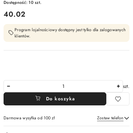
Dostępność:
10
szt.
cena:
40.02
Program lojalnościowy dostępny jest tylko dla zalogowanych
klientów.
Ilość
szt.
Do koszyka
Darmowa wysyłka od 100 zł
Zostaw telefon
Dostępność