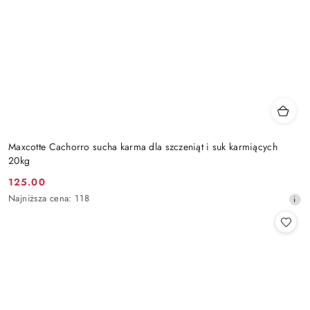
Maxcotte Cachorro sucha karma dla szczeniąt i suk karmiących
20kg
125.00
Cena
Najniższa
Najniższa cena:
118
promocyjna:
cena
z
30
dni
przed
obniżką