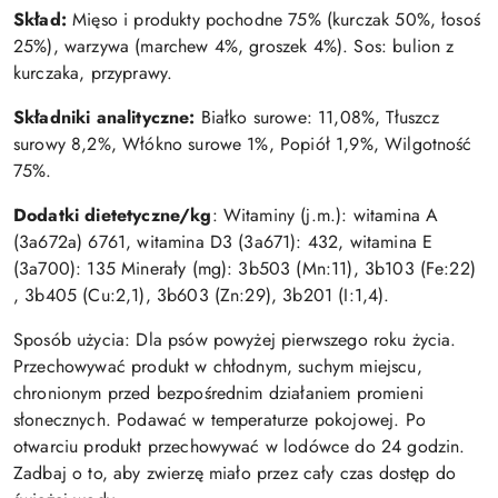
Skład:
Mięso i produkty pochodne 75% (kurczak 50%, łosoś
25%), warzywa (marchew 4%, groszek 4%). Sos: bulion z
kurczaka, przyprawy.
Składniki analityczne:
Białko surowe: 11,08%, Tłuszcz
surowy 8,2%, Włókno surowe 1%, Popiół 1,9%, Wilgotność
75%.
Dodatki dietetyczne/kg
: Witaminy (j.m.): witamina A
(3a672a) 6761, witamina D3 (3a671): 432, witamina E
(3a700): 135 Minerały (mg): 3b503 (Mn:11), 3b103 (Fe:22)
, 3b405 (Cu:2,1), 3b603 (Zn:29), 3b201 (I:1,4).
Sposób użycia: Dla psów powyżej pierwszego roku życia.
Przechowywać produkt w chłodnym, suchym miejscu,
chronionym przed bezpośrednim działaniem promieni
słonecznych. Podawać w temperaturze pokojowej. Po
otwarciu produkt przechowywać w lodówce do 24 godzin.
Zadbaj o to, aby zwierzę miało przez cały czas dostęp do