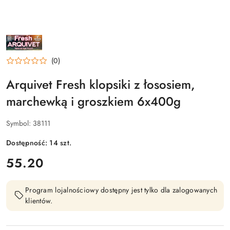
NAZWA
PRODUCENTA:
ARQUIVET
FRESH
(0)
Arquivet Fresh klopsiki z łososiem,
marchewką i groszkiem 6x400g
Symbol:
38111
Dostępność:
14
szt.
cena:
55.20
Program lojalnościowy dostępny jest tylko dla zalogowanych
klientów.