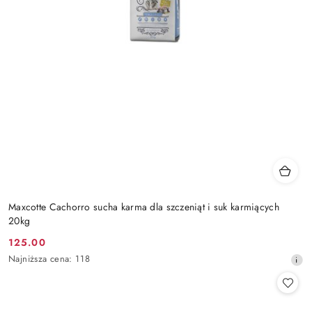
Maxcotte Cachorro sucha karma dla szczeniąt i suk karmiących
20kg
125.00
Cena
Najniższa
Najniższa cena:
118
promocyjna:
cena
z
30
dni