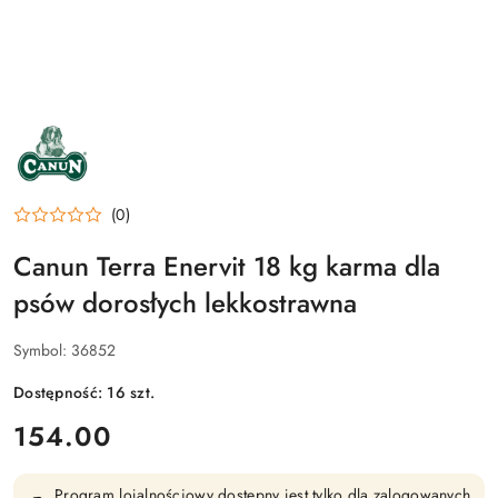
NAZWA
PRODUCENTA:
CANUN
(0)
Canun Terra Enervit 18 kg karma dla
psów dorosłych lekkostrawna
Symbol:
36852
Dostępność:
16
szt.
cena:
154.00
Program lojalnościowy dostępny jest tylko dla zalogowanych