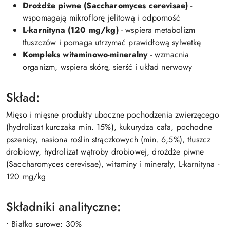
Drożdże piwne (Saccharomyces cerevisae)
-
wspomagają mikroflorę jelitową i odporność
L-karnityna (120 mg/kg)
- wspiera metabolizm
tłuszczów i pomaga utrzymać prawidłową sylwetkę
Kompleks witaminowo-mineralny
- wzmacnia
organizm, wspiera skórę, sierść i układ nerwowy
Skład:
Mięso i mięsne produkty uboczne pochodzenia zwierzęcego
(hydrolizat kurczaka min. 15%), kukurydza cała, pochodne
pszenicy, nasiona roślin strączkowych (min. 6,5%), tłuszcz
drobiowy, hydrolizat wątroby drobiowej, drożdże piwne
(Saccharomyces cerevisae), witaminy i minerały, L-karnityna -
120 mg/kg
Składniki analityczne:
• Białko surowe: 30%