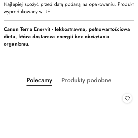
Najlepiej spożyć przed datą podaną na opakowaniu. Produkt
wyprodukowany w UE.
Canun Terra Enervit - lekkostrawna, pełnowartościowa
dieta, która dostarcza energii bez obciążania
organizmu.
Produkty
Produkty
Polecamy
Produkty podobne
Pomiń karuzelę produktów
o
o
statusie:
statusie: