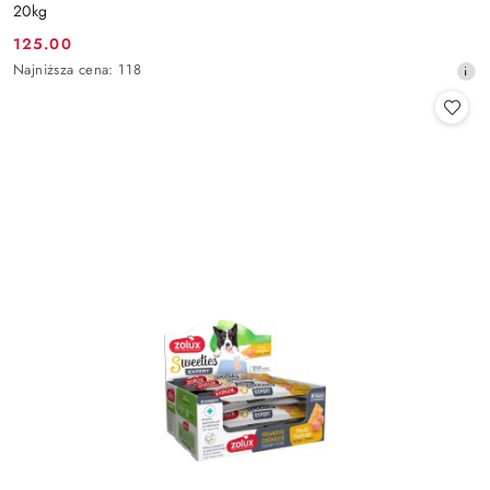
20kg
125.00
Cena
Najniższa
Najniższa cena:
118
promocyjna:
cena
z
30
dni
przed
obniżką