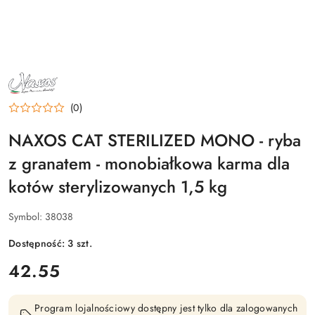
NAZWA
PRODUCENTA:
NAXOS
(0)
NAXOS CAT STERILIZED MONO - ryba
z granatem - monobiałkowa karma dla
kotów sterylizowanych 1,5 kg
Symbol:
38038
Dostępność:
3
szt.
cena:
42.55
Program lojalnościowy dostępny jest tylko dla zalogowanych