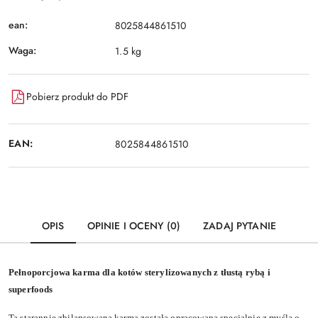
ean:
8025844861510
Waga:
1.5 kg
Pobierz produkt do PDF
EAN:
8025844861510
OPIS
OPINIE I OCENY (0)
ZADAJ PYTANIE
Pełnoporcjowa karma dla kotów sterylizowanych z tłustą rybą i
superfoods
Ta starannie zbilansowana karma została opracowana specjalnie z myślą o