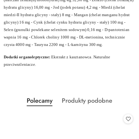
hydratu glicyny) 16,00 mg - Jod (jodek potasu) 4,2 mg - Miedź (chelat
miedzi-II hydratu glicyny - stały) 8 mg - Mangan (chelat manganu hydrat
glicyny) 16 mg - Cynk (chelat cynku hydratu glicyny - stały) 100 mg -
Selen (granulki powlekane selenitem sodowym) 0,16 mg - D-pantotenian
wapnia 16 mg - Chlorek choliny 1000 mg - DL-metionina, technicznie
czysta 4000 mg - Tauryna 2200 mg - L-karnityna 300 mg.
Dodatki organoleptyczne:
Ekstrakt z kasztanowca. Naturalne
przeciwutleniacze.
Produkty
Produkty
Polecamy
Produkty podobne
Pomiń karuzelę produktów
o
o
statusie:
statusie: