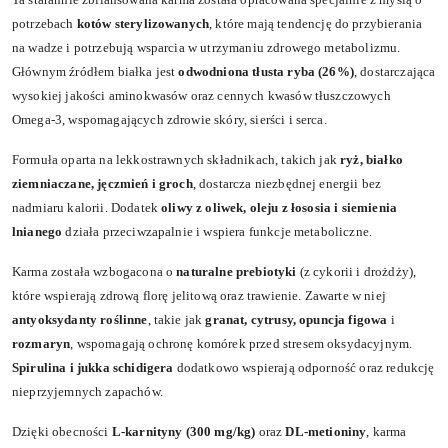
potrzebach
kotów sterylizowanych
, które mają tendencję do przybierania
na wadze i potrzebują wsparcia w utrzymaniu zdrowego metabolizmu.
Głównym źródłem białka jest
odwodniona tłusta ryba (26%)
, dostarczająca
wysokiej jakości aminokwasów oraz cennych kwasów tłuszczowych
Omega-3, wspomagających zdrowie skóry, sierści i serca.
Formuła oparta na lekkostrawnych składnikach, takich jak
ryż, białko
ziemniaczane, jęczmień i groch
, dostarcza niezbędnej energii bez
nadmiaru kalorii. Dodatek
oliwy z oliwek, oleju z łososia i siemienia
lnianego
działa przeciwzapalnie i wspiera funkcje metaboliczne.
Karma została wzbogacona o
naturalne prebiotyki
(z cykorii i drożdży),
które wspierają zdrową florę jelitową oraz trawienie. Zawarte w niej
antyoksydanty roślinne
, takie jak
granat, cytrusy, opuncja figowa
i
rozmaryn
, wspomagają ochronę komórek przed stresem oksydacyjnym.
Spirulina i jukka schidigera
dodatkowo wspierają odporność oraz redukcję
nieprzyjemnych zapachów.
Dzięki obecności
L-karnityny (300 mg/kg)
oraz
DL-metioniny
, karma