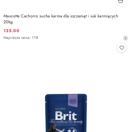
Maxcotte Cachorro sucha karma dla szczeniąt i suk karmiących
20kg
125.00
Cena
Najniższa
Najniższa cena:
118
promocyjna:
cena
z
30
dni
przed
obniżką