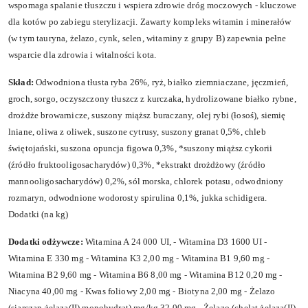
wspomaga spalanie tłuszczu i wspiera zdrowie dróg moczowych - kluczowe
dla kotów po zabiegu sterylizacji. Zawarty kompleks witamin i minerałów
(w tym tauryna, żelazo, cynk, selen, witaminy z grupy B) zapewnia pełne
wsparcie dla zdrowia i witalności kota.
Skład:
Odwodniona tłusta ryba 26%, ryż, białko ziemniaczane, jęczmień,
groch, sorgo, oczyszczony tłuszcz z kurczaka, hydrolizowane białko rybne,
drożdże browarnicze, suszony miąższ buraczany, olej rybi (łosoś), siemię
lniane, oliwa z oliwek, suszone cytrusy, suszony granat 0,5%, chleb
świętojański, suszona opuncja figowa 0,3%, *suszony miąższ cykorii
(źródło fruktooligosacharydów) 0,3%, *ekstrakt drożdżowy (źródło
mannooligosacharydów) 0,2%, sól morska, chlorek potasu, odwodniony
rozmaryn, odwodnione wodorosty spirulina 0,1%, jukka schidigera.
Dodatki (na kg)
Dodatki odżywcze:
Witamina A 24 000 UI, - Witamina D3 1600 UI -
Witamina E 330 mg - Witamina K3 2,00 mg - Witamina B1 9,60 mg -
Witamina B2 9,60 mg - Witamina B6 8,00 mg - Witamina B12 0,20 mg -
Niacyna 40,00 mg - Kwas foliowy 2,00 mg - Biotyna 2,00 mg - Żelazo
(siarczan żelaza(II) monohydrat) mg/kg 32,00 mg - Żelazo (chelat żelaza(II)