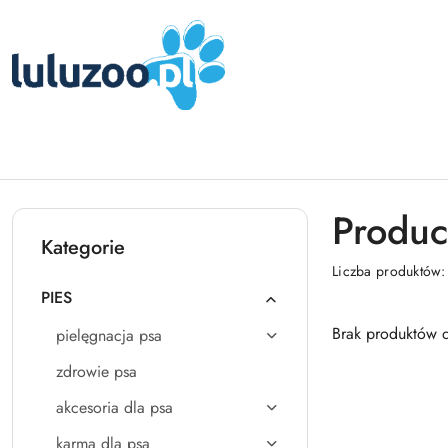
Przejdź do treści głównej
Przejdź do wyszukiwarki
Przejdź do moje konto
Przejdź do menu głównego
Przejdź do stopki
Produ
Kategorie
Liczba produktów
PIES
Brak produktów d
pielęgnacja psa
zdrowie psa
akcesoria dla psa
karma dla psa