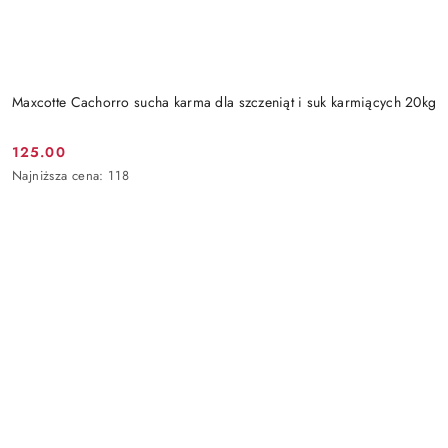
Maxcotte Cachorro sucha karma dla szczeniąt i suk karmiących 20kg
125.00
Cena
Najniższa
Najniższa cena:
118
promocyjna:
cena
z
30
dni
przed
obniżką