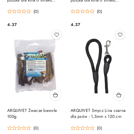
łososia 80g
tuńczyka 80g
(0)
(0)
4.37
4.37
Cena:
Cena:
ARQUIVET Żwacze bawole
ARQUIVET Smycz Lina czarna
100g
dla psów - 1,3mm x 120 cm
(0)
(0)