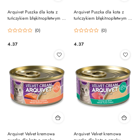
Arquivet Puszka dla kota z
Arquivet Puszka dla kota z
tuńczykiem błękitnopłetwym i
tuńczykiem błękitnopłetwym i
szprotem w sosie 80 g
warzywami w sosie 80 g
(0)
(0)
4.37
4.37
Cena:
Cena:
Arquivet Velvet kremowa
Arquivet Velvet kremowa
puszka dla kota o smaku
puszka dla kota o smaku