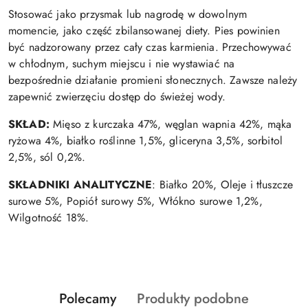
Stosować jako przysmak lub nagrodę w dowolnym
momencie, jako część zbilansowanej diety. Pies powinien
być nadzorowany przez cały czas karmienia. Przechowywać
w chłodnym, suchym miejscu i nie wystawiać na
bezpośrednie działanie promieni słonecznych. Zawsze należy
zapewnić zwierzęciu dostęp do świeżej wody.
SKŁAD:
Mięso z kurczaka 47%, węglan wapnia 42%, mąka
ryżowa 4%, białko roślinne 1,5%, gliceryna 3,5%, sorbitol
2,5%, sól 0,2%.
SKŁADNIKI ANALITYCZNE
: Białko 20%, Oleje i tłuszcze
surowe 5%, Popiół surowy 5%, Włókno surowe 1,2%,
Wilgotność 18%.
Produkty
Produkty
Polecamy
Produkty podobne
Pomiń karuzelę produktów