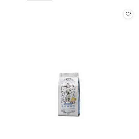
o
o
statusie:
statusie: