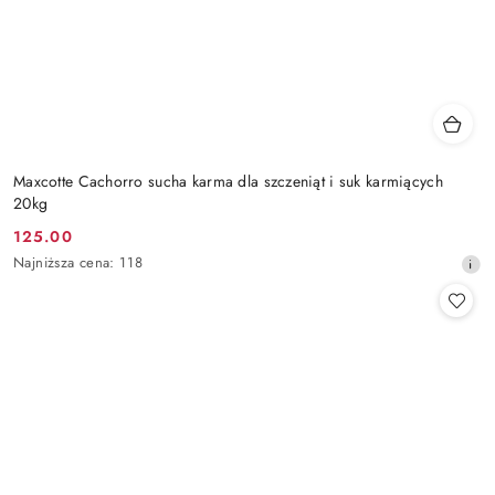
Maxcotte Cachorro sucha karma dla szczeniąt i suk karmiących
20kg
125.00
Cena
Najniższa
Najniższa cena:
118
promocyjna:
cena
z
30
dni
przed
obniżką