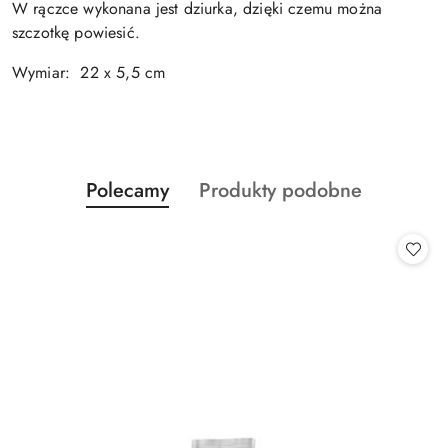
W rączce wykonana jest dziurka, dzięki czemu można
szczotkę powiesić.
Wymiar:
22 x 5,5 cm
Produkty
Produkty
Polecamy
Produkty podobne
Pomiń karuzelę produktów
o
o
statusie:
statusie: