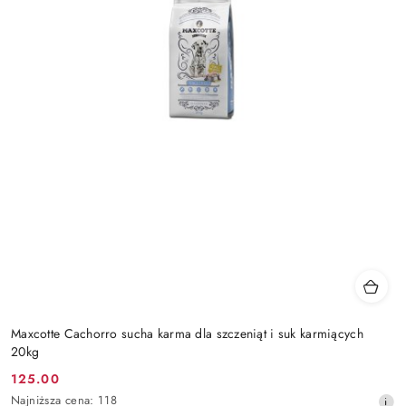
Maxcotte Cachorro sucha karma dla szczeniąt i suk karmiących
20kg
125.00
Cena
Najniższa
Najniższa cena:
118