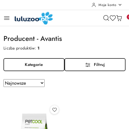
Moje konto
Przejdź do treści głównej
Przejdź do wyszukiwarki
Przejdź do moje konto
Przejdź do menu głównego
Przejdź do stopki
Producent - Avantis
Liczba produktów:
1
Kategorie
Filtruj
Zastosowano
Sortuj
według
sortowanie:
Najnowsze.