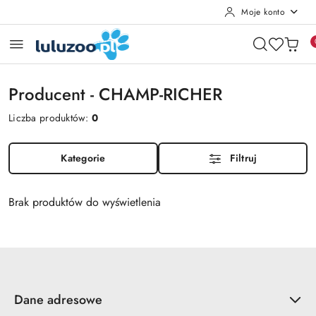
Moje konto
Przejdź do treści głównej
Przejdź do wyszukiwarki
Przejdź do moje konto
Przejdź do menu głównego
Przejdź do stopki
Producent - CHAMP-RICHER
Liczba produktów:
0
Kategorie
Filtruj
Brak produktów do wyświetlenia
Dane adresowe