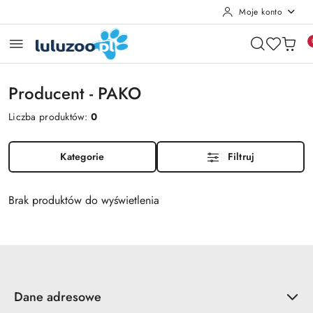
Moje konto
Przejdź do treści głównej
Przejdź do wyszukiwarki
Przejdź do moje konto
Przejdź do menu głównego
Przejdź do stopki
Producent - PAKO
Liczba produktów:
0
Kategorie
Filtruj
Brak produktów do wyświetlenia
Dane adresowe