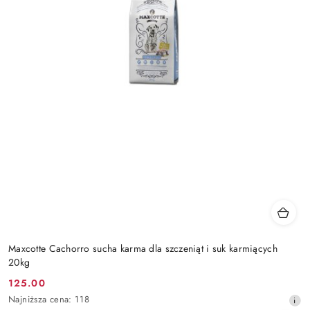
Maxcotte Cachorro sucha karma dla szczeniąt i suk karmiących
20kg
125.00
Cena
Najniższa
Najniższa cena:
118
promocyjna: