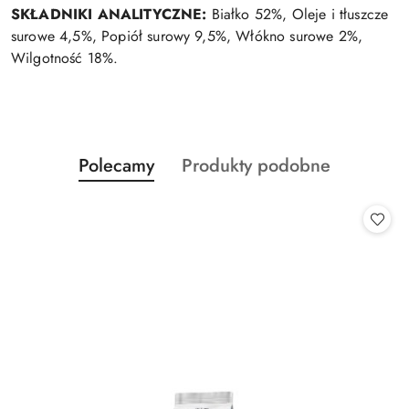
SKŁADNIKI ANALITYCZNE:
Białko 52%, Oleje i tłuszcze
surowe 4,5%, Popiół surowy 9,5%, Włókno surowe 2%,
Wilgotność 18%.
Produkty
Produkty
Polecamy
Produkty podobne
Pomiń karuzelę produktów
o
o
statusie:
statusie: