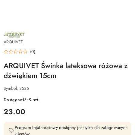
NAZWA
PRODUCENTA:
ARQUIVET
ARQUIVET
(0)
ARQUIVET Świnka lateksowa różowa z
dźwiękiem 15cm
Symbol:
3535
Dostępność:
9
szt.
cena:
23.00
Program lojalnościowy dostępny jest tylko dla zalogowanych
klientów.