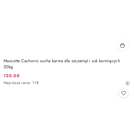
Maxcotte Cachorro sucha karma dla szczeniąt i suk karmiących
20kg
125.00
Cena
Najniższa
Najniższa cena:
118
promocyjna:
cena
z
30
dni
przed
obniżką