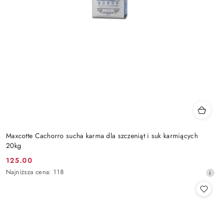
Maxcotte Cachorro sucha karma dla szczeniąt i suk karmiących
20kg
125.00
Cena
Najniższa
Najniższa cena:
118
promocyjna:
cena
z
30
dni
przed